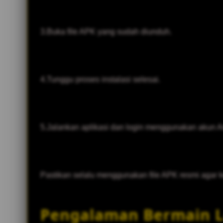
3.Buka file APK yang sudah diunduh.
4.Tunggu proses instalasi selesai.
5.Jalankan aplikasi dan login menggunakan akun A
Pastikan selalu menggunakan file APK resmi agar
Pengalaman Bermain L