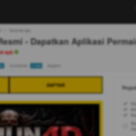
d
Terjun4d apk
 Resmi - Dapatkan Aplikasi Perma
4d apk
Comments
Support
01
17.945
DAFTAR
Regul
Regu
Inc
Ter
Inc
Terj
Apl
Inc
Ter
perm
dapa 
Ex
play
mo