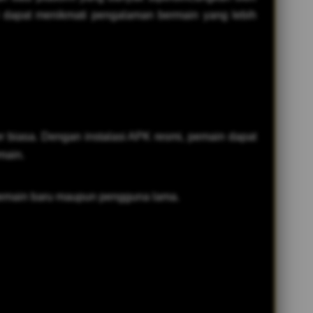
i dapat menikmati pengalaman bermain yang lebih
r biasa. Dengan instalasi APK resmi, pemain dapat
main.
h pemain baru maupun pengguna lama.