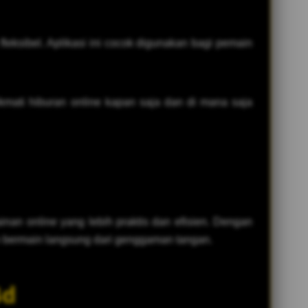
leksibel. Aplikasi ini cocok digunakan bagi pemain
kmati hiburan online kapan saja dan di mana saja
an online yang lebih praktis dan efisien. Dengan
an bermain langsung dari genggaman tangan.
4d