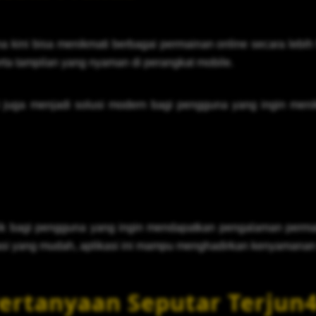
 kini bisa menikmati berbagai permainan online secara lebih f
erta tampilan yang nyaman di perangkat mobile.
 juga menjadi solusi modern bagi pengguna yang ingin meni
ik bagi pengguna yang ingin mendapatkan pengalaman permain
stalasi yang mudah, aplikasi ini mampu menghadirkan kenyaman
ertanyaan Seputar Terjun