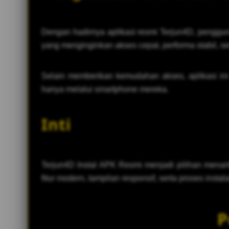
Dengan hadirnya aplikasi resmi Terjun4D, pengguna
yang menginginkan akses cepat, performa stabil, s
Selain memberikan kemudahan akses, aplikasi ini
hanya melalui smartphone mereka.
Inti
Terjun4D Instal APK Resmi menjadi pilihan menar
fitur modern, tampilan responsif, serta proses in
P