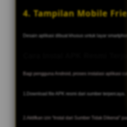
4. Tampilan Mobile Fri
Desain aplikasi dibuat khusus untuk layar smartp
Cara Instal APK Resmi Terj
Bagi pengguna Android, proses instalasi aplikasi c
1.Download file APK resmi dari sumber terpercaya.
2.Aktifkan izin “Instal dari Sumber Tidak Dikenal” 