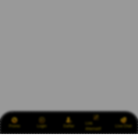
Link
Promo
Login
Daftar
Live Chat
Alternatif