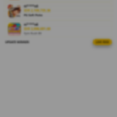
ni****o3
V
IDR 2,109,735.36
i
PG Soft Picks
e
w
ni****o0
IDR 2,098,691.60
l
Spin Rush 88
i
c
UPDATE WINNER
LIVE FEED
la****u4
e
IDR 2,258,832.68
n
PG Soft Hot
s
ka****u0
e
IDR 881,862.44
d
Gates of Olympus
e
t
ar****o6
IDR 364,184.96
a
Sweet Bonanza
i
l
al****a1
s
IDR 1,770,971.22
PG Soft Picks