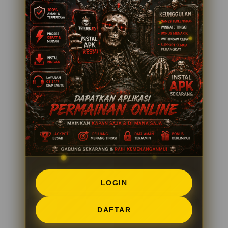
LOGIN
DAFTAR