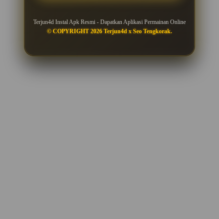
Terjun4d Instal Apk Resmi - Dapatkan Aplikasi Permainan Online
© COPYRIGHT 2026 Terjun4d x Seo Tengkorak.