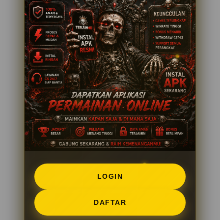
LOGIN
DAFTAR