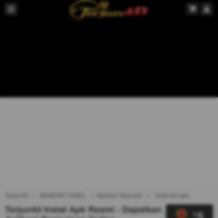
Terjun4d
BANDAR TOGEL
Aplikasi Terjun4d
Terjun4d apk
Terjun4d Instal Apk Resmi - Dapatkan
5
$