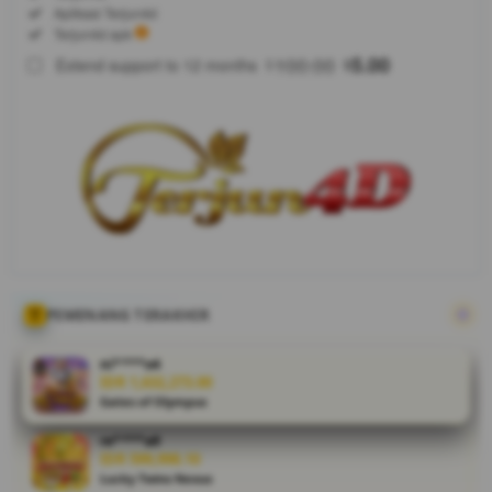
License
Included:
Aplikasi Terjun4d
SELECTED
Included:
Terjun4d apk
88
$
100.00
5.00
Extend support to 12 months
$
$
Terjun4d
merupakan
tempat
penyedia
permainan
online
dengan
sistem
terbaik
yang dapa
anda instal
PEMENANG TERAKHIR
di
beberapa
ni****o4
platform
IDR 1,632,273.00
Gates of Olympus
seperti
playstore
re****a9
hingga app
IDR 599,998.10
store.
Lucky Twins Nexus