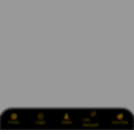
Link
Promo
Login
Daftar
Live Chat
Alternatif