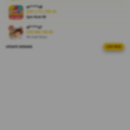
ar****o8
V
IDR 1,711,795.10
i
Spin Rush 88
e
w
al****a7
IDR 646,146.88
l
PG Soft Picks
i
c
UPDATE WINNER
LIVE FEED
bi****a2
e
IDR 838,843.60
n
Lucky Twins Nexus
s
bi****a8
e
IDR 1,953,861.56
d
Gate Slots 88
e
t
ma****i7
IDR 326,537.94
a
Lucky Twins Nexus
i
l
at****r9
s
IDR 751,597.24
PG Soft Picks