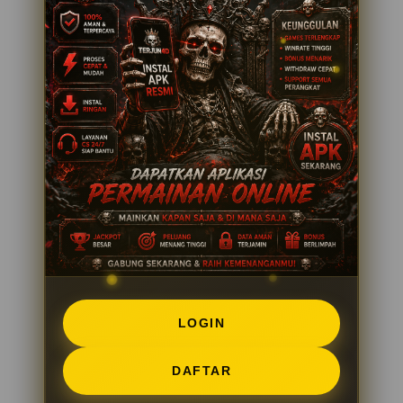
LOGIN
DAFTAR