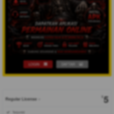
LOGIN
DAFTAR
Show More
5
$
Regular License
Regular
Included:
Terjun4d