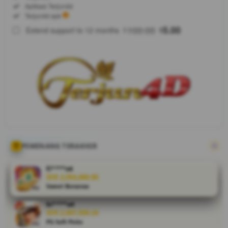
License
Included:
Aplikasi Terjun4d
SELECTED
Included:
Terjun4d apk
88
$
100.00
5.00
Extend support to 12 months
$
$
Terjun4d
merupakan
tempat
penyedia
permainan
online
dengan
sistem
terbaik
yang dapa
anda instal
PEMENANG TERAKHIR
di
beberapa
fi****o4
platform
IDR 2,054,680.00
Sweet Bonanza
seperti
playstore
bi****a4
hingga app
IDR 2,007,509.24
store.
PG Soft Picks