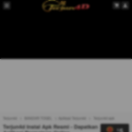
Terjun4d
BANDAR TOGEL
Aplikasi Terjun4d
Terjun4d apk
Terjun4d Instal Apk Resmi - Dapatkan
5
$