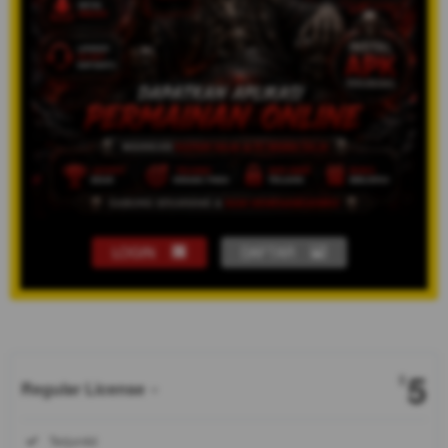
LOGIN
DAFTAR
Show More
5
$
Regular License
Regular
Included:
Terjun4d