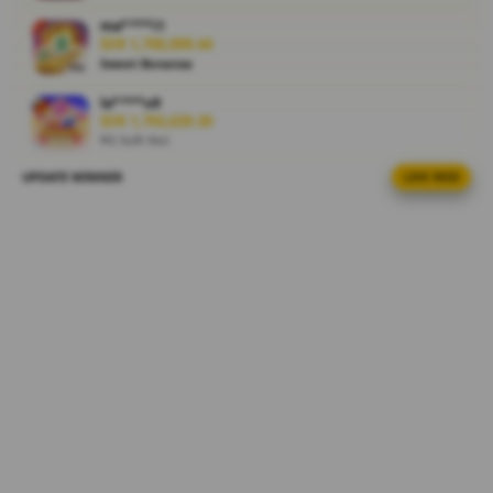
ma****i1
V
IDR 1,700,099.44
i
Sweet Bonanza
e
w
la****u9
IDR 1,793,639.30
l
PG Soft Hot
i
c
UPDATE WINNER
LIVE FEED
fi****o6
e
IDR 808,816.84
n
PG Soft Hot
s
la****u6
e
IDR 1,306,143.56
d
Sweet Bonanza
e
t
sa****a2
IDR 378,245.50
a
Sweet Bonanza
i
l
ka****u5
s
IDR 411,955.70
PG Soft Picks