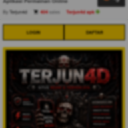
Aplikasi Permainan Online
By
Terjun4d
404
sales
Terjun4d apk
LOGIN
DAFTAR