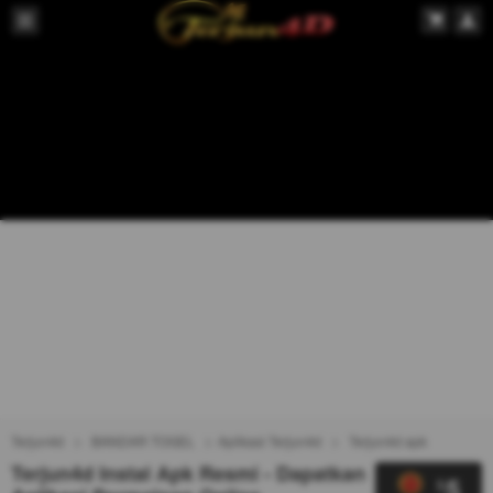
Terjun4d
BANDAR TOGEL
Aplikasi Terjun4d
Terjun4d apk
Terjun4d Instal Apk Resmi - Dapatkan
5
$